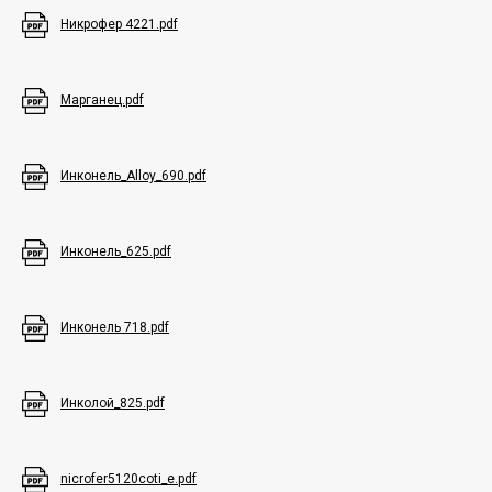
Никрофер 4221.pdf
Марганец.pdf
Режим работы:
Информация:
Пн - Пт с 7:00 до 16:00 мск.
О нас
Наш телефон:
Документы
+7 (383) 380-33-80
Новости
Инконель_Alloy_690.pdf
Видео
Наш email:
info@asia-td.ru
Контакты
Лизинг
Оборудование:
Плавильные печи
Инконель_625.pdf
Термические печи
Прессы брикетиры
Дробеметы
© 2010-2026 - АЗИЯ ТРЕЙД
Инконель 718.pdf
Все права защищены.
Политика конфиденциальности
Инколой_825.pdf
nicrofer5120coti_e.pdf