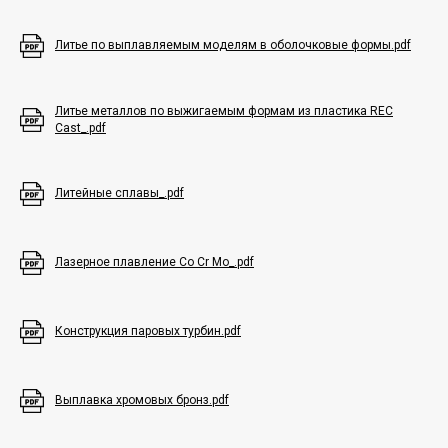
Литье по выплавляемым моделям в оболочковые формы.pdf
Литье металлов по выжигаемым формам из пластика REC
Cast_.pdf
Литейные сплавы_.pdf
Лазерное плавление Со Сr Mo_.pdf
Конструкция паровых турбин.pdf
Выплавка хромовых бронз.pdf