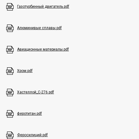
Газотурбинный двигатель.pdf
Алюминивые сплавы.pdf
Авиационные материалы.pdf
Хром.pdf
Хастеллой_C-276.pdf
Asia Trade
феротитан.pdf
Получите
выгодное
Феросилиций.pdf