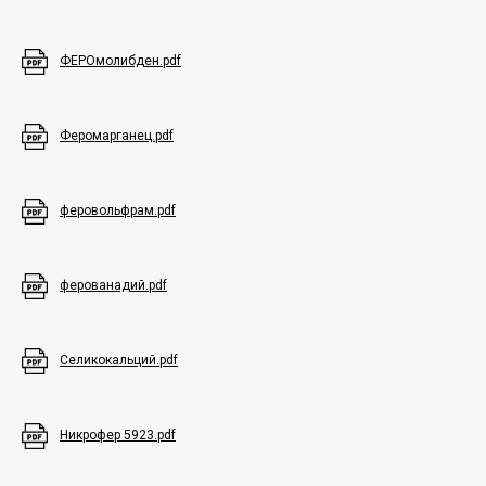
предложение
уже сегодня
ФЕРОмолибден.pdf
Бесплатная консультация. Мы отвечаем в течение
одного рабочего дня
Феромарганец.pdf
ФИО*
феровольфрам.pdf
Номер телефона*
ферованадий.pdf
Селикокальций.pdf
Я даю согласие на обработку персональных данных в
соответсвии с политикой конфиденциальности
Никрофер 5923.pdf
Отправить